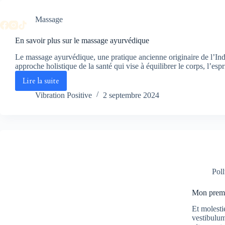
Passer
au
Massage
contenu
En savoir plus sur le massage ayurvédique
Le massage ayurvédique, une pratique ancienne originaire de l’Inde
approche holistique de la santé qui vise à équilibrer le corps, l’
Lire la suite
En
savoir
Vibration Positive
2 septembre 2024
plus
sur
le
massage
ayurvédique
Poll
Mon premie
Et molesti
vestibulum