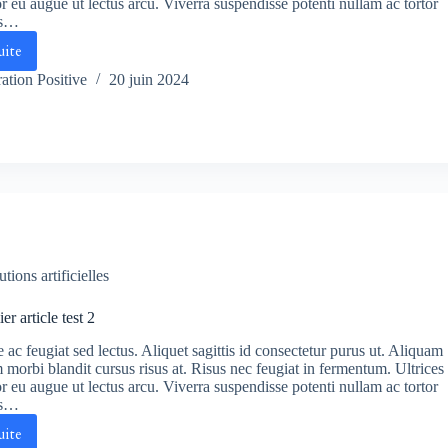
or eu augue ut lectus arcu. Viverra suspendisse potenti nullam ac tortor
us…
uite
on
emier
ation Positive
20 juin 2024
ticle
st
utions artificielles
r article test 2
e ac feugiat sed lectus. Aliquet sagittis id consectetur purus ut. Aliquam
 morbi blandit cursus risus at. Risus nec feugiat in fermentum. Ultrices
or eu augue ut lectus arcu. Viverra suspendisse potenti nullam ac tortor
us…
uite
on